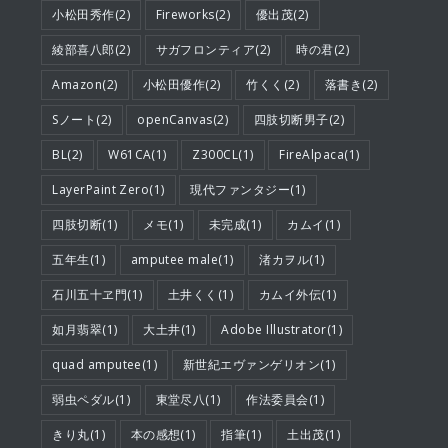
小松田秀作(2)
Fireworks(2)
優出茂(2)
綾部喜八郎(2)
サガフロンティア(2)
時の君(2)
Amazon(2)
小松田優作(2)
竹くく(2)
落書き(2)
Sノート(2)
openCanvas(2)
四肢切断男子(2)
BL(2)
W61CA(1)
Z300CL(1)
FireAlpaca(1)
LayerPaint Zero(1)
現代ファンタジー(1)
四肢切断(1)
メモ(1)
未完成(1)
カムイ(1)
五年生(1)
amputee male(1)
渚カヲル(1)
石川五十ヱ門(1)
土井くく(1)
カムイ外伝(1)
如月翡翠(1)
大土井(1)
Adobe Illustrator(1)
quad amputee(1)
新世紀エヴァンゲリオン(1)
弱虫ペダル(1)
東堂尽八(1)
作法委員会(1)
きり丸(1)
本の感想(1)
指筆(1)
土出茂(1)