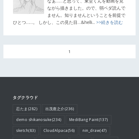
なぁ……と思って、東堂くんを動画を見
ながら描きました。ので、弱ペダ読んで
ません。知りませんということを前提で
ひとつ……。 しかし、この見た目…&helli...
>>続きを読む
1
タグクラウド
忍たま(282)
出茂鹿之介(236)
demo shikanosuke(234)
MediBang Paint(137)
sketch(83)
CloudAlpaca(56)
nin_draw(47)