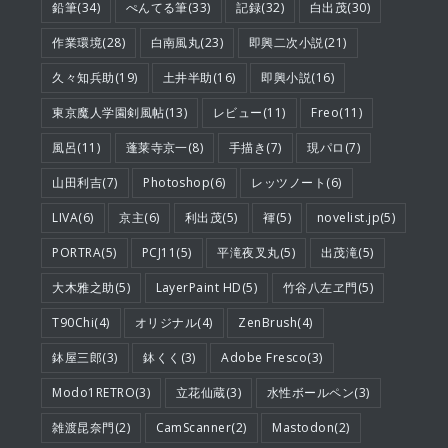
鉛筆(34)
ぺんてる筆(33)
記録(32)
白出茂(30)
作業環境(28)
白南風丸(23)
即興二次小説(21)
久々知兵助(19)
土井半助(16)
即興小説(16)
東京魔人学園剣風帖(13)
レビュー(11)
Freo(11)
風呂(11)
蓬莱寺京一(8)
手描き(7)
現パロ(7)
山田利吉(7)
Photoshop(6)
レッツノート(6)
LIVA(6)
京主(6)
利出茂(5)
褌(5)
novelist.jp(5)
PORTRA(5)
PCJ11(5)
平滝夜叉丸(5)
出茂滝(5)
大木雅之助(5)
LayerPaint HD(5)
竹谷八左ヱ門(5)
T90Chi(4)
オリジナル(4)
ZenBrush(4)
鉢屋三郎(3)
鉢くく(3)
Adobe Fresco(3)
Modo1RETRO(3)
立花仙蔵(3)
水性ボールペン(3)
雑渡昆奈門(2)
CamScanner(2)
Mastodon(2)