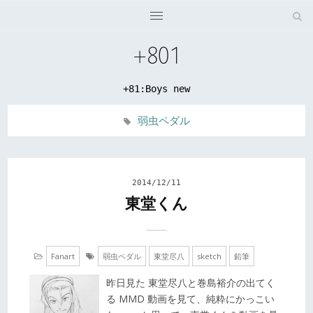
記
メ
+801
ニ
事
ュ
を
+81:Boys new
ー
検
弱虫ペダル
を
索
開
す
2014/12/11
く
東堂くん
る
Fanart
弱虫ペダル
東堂尽八
sketch
鉛筆
昨日見た 東堂尽八と巻島裕介の出てく
る MMD 動画を見て、純粋にかっこい